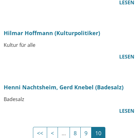
LESEN
Hilmar Hoffmann (Kulturpolitiker)
Kultur für alle
LESEN
Henni Nachtsheim, Gerd Knebel (Badesalz)
Badesalz
LESEN
Erste Seite
Vorherige Seite
(Aktuelle Seite
<<
<
…
8
9
10