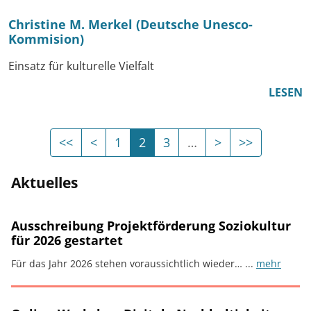
Christine M. Merkel (Deutsche Unesco-
Kommision)
Einsatz für kulturelle Vielfalt
LESEN
Erste Seite
Vorherige Seite
(Aktuelle Seite)
Nächste Seite
Letzte Sei
<<
<
1
2
3
…
>
>>
Es sind weitere Seiten v
Aktuelles
Ausschreibung Projektförderung Soziokultur
für 2026 gestartet
Für das Jahr 2026 stehen voraussichtlich wieder… ...
mehr