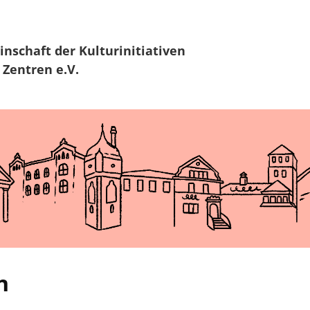
Zur Navigation
Zum Hauptinhalt
inschaft
der Kulturinitiativen
 Zentren e.V.
n