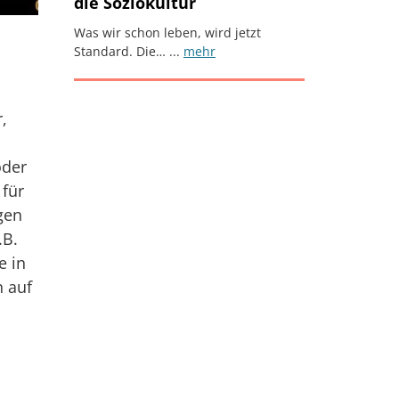
die Soziokultur
Was wir schon leben, wird jetzt
Standard. Die… ...
mehr
,
oder
 für
gen
.B.
e in
n auf