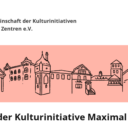
Zur Navigation
Zum Hauptinhalt
inschaft
der Kulturinitiativen
 Zentren e.V.
der Kulturinitiative Maximal