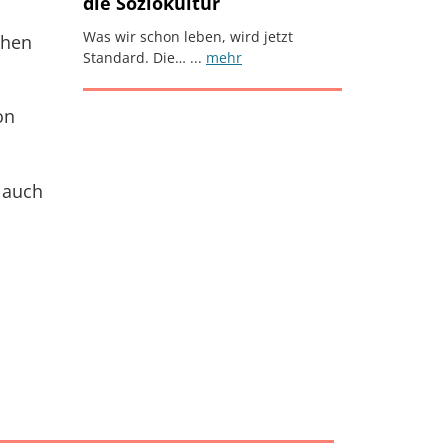
die Soziokultur
Was wir schon leben, wird jetzt
ühen
Standard. Die… ...
mehr
on
 auch