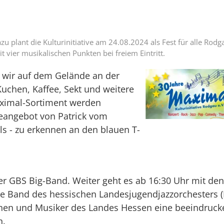
zu plant die Kulturinitiative am 24.08.2024 als Fest für alle Rodg
 vier musikalischen Punkten bei freiem Eintritt.
Foto zum Art
n wir auf dem Gelände an der
 Kuchen, Kaffee, Sekt und weitere
ximal-Sortiment werden
seangebot von Patrick vom
s - zu erkennen an den blauen T-
der GBS Big-Band. Weiter geht es ab 16:30 Uhr mit den
 die Band des hessischen Landesjugendjazzorchesters (L
nen und Musiker des Landes Hessen eine beeindruc
n.