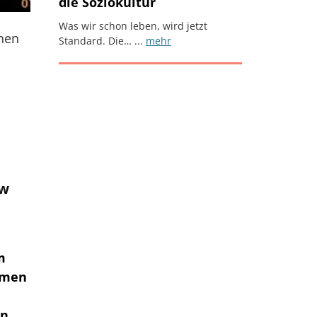
die Soziokultur
Was wir schon leben, wird jetzt
nnen
Standard. Die… ...
mehr
Foto zum Artikel
ew
m
ahmen
en