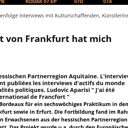
henfolge Interviews mit Kulturschaffenden, KünstlerI
ät von Frankfurt hat mich
essischen Partnerregion Aquitaine. L'intervi
nt publiées les interviews d'actifs du monde
lités politiques. Ludovic Aparisi " J'ai été
ernational de Francfort "
 Bordeaux für ein sechswöchiges Praktikum in de
kfurt sowie in Erfurt. Die Fortbildung fand im R
en Erwachsenen aus der hessischen Partnerregion
tt. Das Projekt wurde u.a. durch den Europäisch