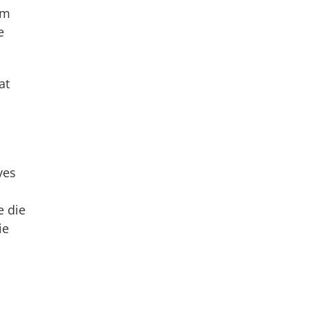
em
e
at
ves
e die
ie