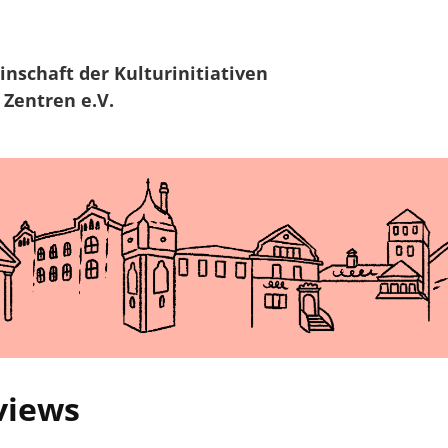
Zur Navigation
Zum Hauptinhalt
inschaft
der Kulturinitiativen
 Zentren e.V.
rviews