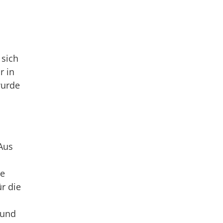
 sich
r in
wurde
Aus
de
r die
 und