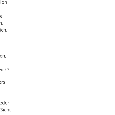
tion
ie
n.
ich,
en,
eich?
ers
ieder
 Sicht