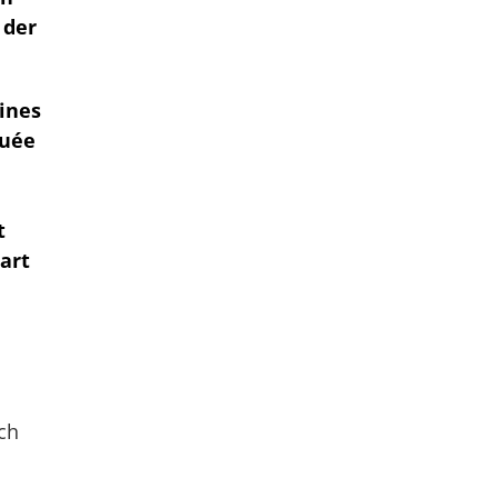
 der
aines
tuée
t
part
ch