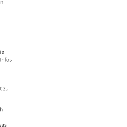
an
t
ie
Infos
t zu
ch
was