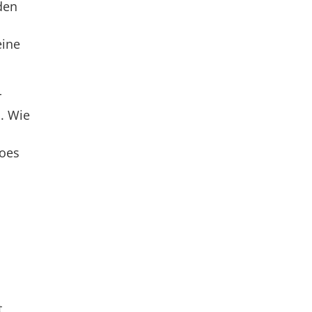
den
eine
r
. Wie
roes
t