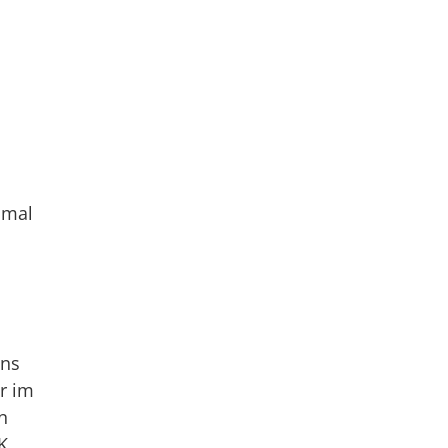
 mal
uns
r im
n
K