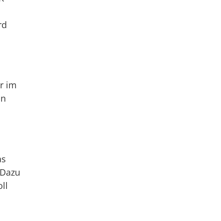
rd
r im
in
as
 Dazu
ll