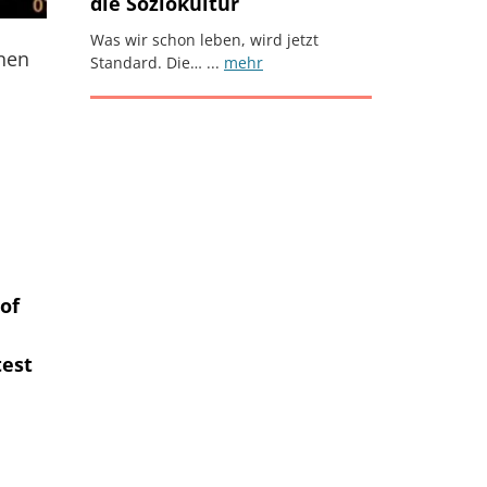
die Soziokultur
Was wir schon leben, wird jetzt
nnen
Standard. Die… ...
mehr
Foto zum Artikel
of
test