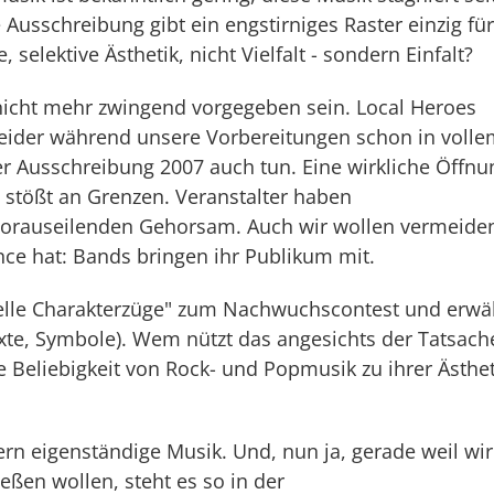
 Ausschreibung gibt ein engstirniges Raster einzig für
selektive Ästhetik, nicht Vielfalt - sondern Einfalt?
 nicht mehr zwingend vorgegeben sein. Local Heroes
leider während unsere Vorbereitungen schon in voll
r Ausschreibung 2007 auch tun. Eine wirkliche Öffnu
ngs stößt an Grenzen. Veranstalter haben
orauseilenden Gehorsam. Auch wir wollen vermeide
e hat: Bands bringen ihr Publikum mit.
eelle Charakterzüge" zum Nachwuchscontest und erwä
exte, Symbole). Wem nützt das angesichts der Tatsach
e Beliebigkeit von Rock- und Popmusik zu ihrer Ästhet
ern eigenständige Musik. Und, nun ja, gerade weil wir
ßen wollen, steht es so in der