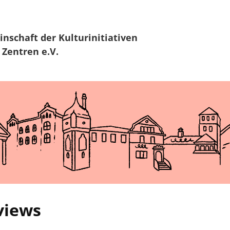
Zur Navigation
Zum Hauptinhalt
inschaft
der Kulturinitiativen
 Zentren e.V.
rviews