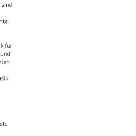
 sind
nig.
k für
 und
nten
usik
ste