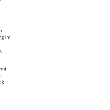
em
ng im
n,
hnt
e,
ik